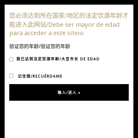
达嘎斯葡萄园
您必须达到所在国家/地区的法定饮酒年龄才
能进入此网站/Debe ser mayor de edad
切
para acceder a este siteio
换
导
验证您的年龄/验证您的年龄
月度归档：
2020年1月
航
我已达到法定饮酒年龄/大豆市长 DE EDAD
记住我/RECUÉRDAME
“我想后来是 Tinto”，Radio Portales 节
目
在 Radio Portales 节目中与智利葡萄酒和 Viña DAGAZ 的
朋友们交谈的美好时光。你可以在 youtube 频道“我想那么
它是红色的”上看到它。