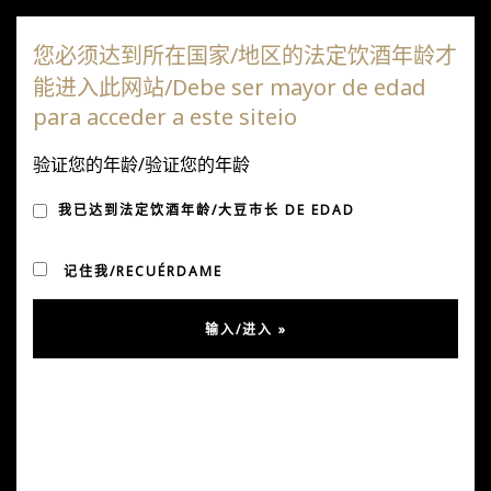
达嘎斯葡萄园
您必须达到所在国家/地区的法定饮酒年龄才
能进入此网站/Debe ser mayor de edad
切
para acceder a este siteio
换
导
验证您的年龄/验证您的年龄
达嘎斯葡萄园
航
我已达到法定饮酒年龄/大豆市长 DE EDAD
马可·普约
Viña DAGAZ 的创始成员于 1994 年开始探索空加
记住我/RECUÉRDAME
瓜山谷的不同“风土”，为他工作的酒庄生产来自山谷大部分
城镇的葡萄酒。 2005年，他在他所知道的最杰出的起源中
寻找，在普曼克发现了独特的风土。
2006年，他作为合伙人参与了39公顷葡萄园的种植。从
2009年开始，他开始手工酿造少量葡萄酒，每年一到两
桶。我第一次有机会酿造个人规模的葡萄酒，其精神反映了