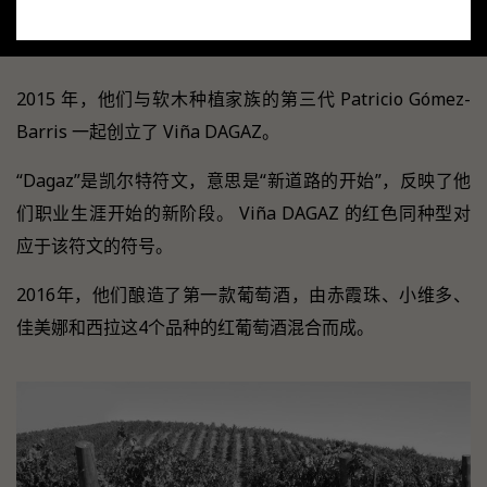
这个地方。如今，每个年份的酒瓶都有记录。
2015 年，他们与软木种植家族的第三代 Patricio Gómez-
Barris 一起创立了 Viña DAGAZ。
“Dagaz”是凯尔特符文，意思是“新道路的开始”，反映了他
们职业生涯开始的新阶段。 Viña DAGAZ 的红色同种型对
应于该符文的符号。
2016年，他们酿造了第一款葡萄酒，由赤霞珠、小维多、
佳美娜和西拉这4个品种的红葡萄酒混合而成。