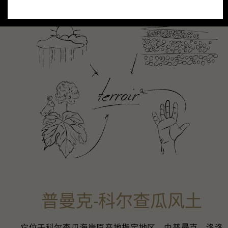
普曼克-科尔查瓜风土
它位于科尔查瓜海岸原产地指定地区，由普曼克、洛洛