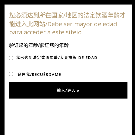
达嘎斯葡萄园
您必须达到所在国家/地区的法定饮酒年龄才
能进入此网站/Debe ser mayor de edad
切
para acceder a este siteio
换
导
验证您的年龄/验证您的年龄
航
我已达到法定饮酒年龄/大豆市长 DE EDAD
记住我/RECUÉRDAME
什么是风土？
土壤、气候、生物多样性和人类双手之间的关系，造就
了体现该地区独特特征的葡萄酒。