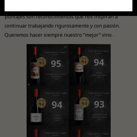
Viña Dagaz comparte los resultados obtenidos. Estos
puntajes son reconocimientos que nos inspiran a
continuar trabajando rigurosamente y con pasión.
Queremos hacer siempre nuestro “mejor” vino .