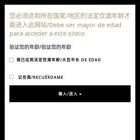
达嘎斯葡萄园
您必须达到所在国家/地区的法定饮酒年龄才
能进入此网站/Debe ser mayor de edad
切
para acceder a este siteio
换
导
验证您的年龄/验证您的年龄
圣保罗 DESCORCHADOS
航
我已达到法定饮酒年龄/大豆市长 DE EDAD
记住我/RECUÉRDAME
发表于 4 月 9, 2019
经过
乌苏拉·冈萨雷斯
在
消息