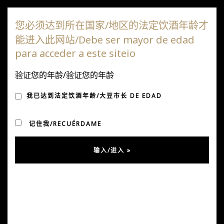
达嘎斯葡萄园
您必须达到所在国家/地区的法定饮酒年龄才
能进入此网站/Debe ser mayor de edad
切
para acceder a este siteio
换
导
验证您的年龄/验证您的年龄
GRANITO ESTATE CS
航
我已达到法定饮酒年龄/大豆市长 DE EDAD
2020 大奖
记住我/RECUÉRDAME
发表于 12 月 13, 2023
经过
乌苏拉·冈萨雷斯
在
未分类
第28届CATAD'OR世界葡萄酒奖2。
Granito Estate CS