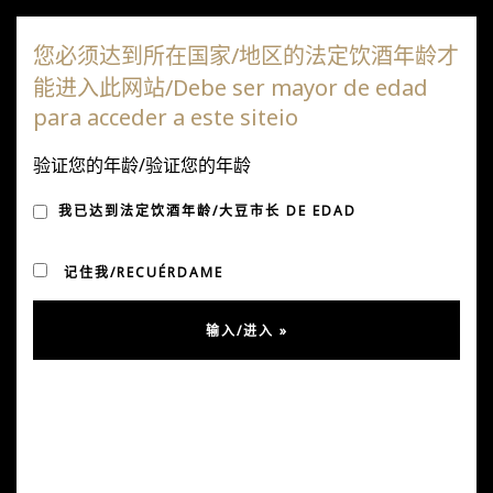
达嘎斯葡萄园
您必须达到所在国家/地区的法定饮酒年龄才
能进入此网站/Debe ser mayor de edad
切
para acceder a este siteio
换
导
验证您的年龄/验证您的年龄
PUNTAJES POR JOAQUÍN
航
我已达到法定饮酒年龄/大豆市长 DE EDAD
HIDALGO
记住我/RECUÉRDAME
发表于 7 月 29, 2024
经过
乌苏拉·冈萨雷斯
在
消息
Viña Dagaz ya ha recibido los puntajes 2024 de