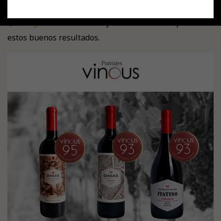
@vinousmedia
otorgados por de crítico Joaquín Hidalgo
@hidalgovino
. Estamos muy contentos de compartir
estos buenos resultados.