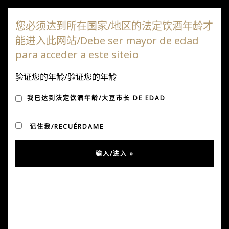
达嘎斯葡萄园
您必须达到所在国家/地区的法定饮酒年龄才
能进入此网站/Debe ser mayor de edad
切
para acceder a este siteio
换
导
验证您的年龄/验证您的年龄
我们在普曼克接待了罗德
航
我已达到法定饮酒年龄/大豆市长 DE EDAD
里戈·桑托斯
记住我/RECUÉRDAME
发表于 5 月 2, 2019
经过
约瑟夫和
在
精选
,
消息