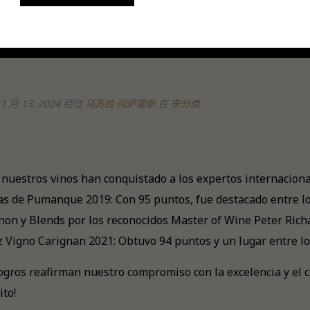
 月 13, 2024
经过
乌苏拉·冈萨雷斯
在
未分类
 nuestros vinos han conquistado a los expertos internaciona
ras de Pumanque 2019: Con 95 puntos, fue destacado entre lo
non y Blends por los reconocidos Master of Wine Peter Richa
z Vigno Carignan 2021: Obtuvo 94 puntos y un lugar entre lo
ogros reafirman nuestro compromiso con la excelencia y el c
ito!