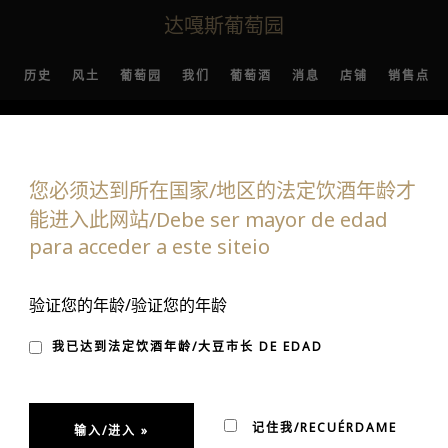
达嘎斯葡萄园
历史
风土
葡萄园
我们
葡萄酒
消息
店铺
销售点
您必须达到所在国家/地区的法定饮酒年龄才
能进入此网站/Debe ser mayor de edad
para acceder a este siteio
RILLA EN EL REPOR
验证您的年龄/验证您的年龄
我已达到法定饮酒年龄/大豆市长 DE EDAD
记住我/RECUÉRDAME