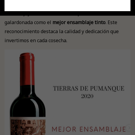
inglés ha seleccionado los 47 mejores vinos de Chile, y
nuestra joya,
Tierras de Pumanque 2020
, ha sido
galardonada como el
mejor ensamblaje tinto
. Este
reconocimiento destaca la calidad y dedicación que
invertimos en cada cosecha.