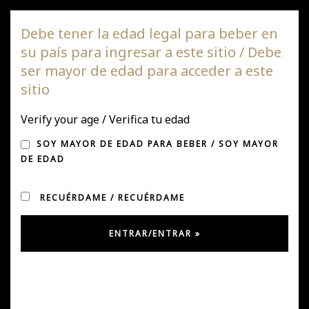
Viña DAGAZ
Debe tener la edad legal para beber en
su país para ingresar a este sitio / Debe
Nave
ser mayor de edad para acceder a este
de
sitio
pala
NOTICIAS
Verify your age / Verifica tu edad
SOY MAYOR DE EDAD PARA BEBER / SOY MAYOR
DE EDAD
RECUÉRDAME / RECUÉRDAME
Tierras de Pumanque, mejor
ensamblaje tinto
Nos llena de orgullo anunciar que Master of Wine