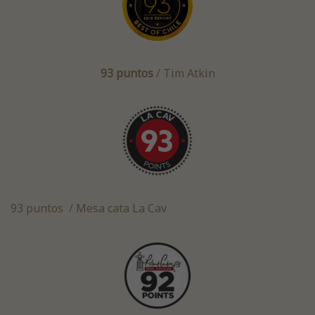
93 puntos
/ Tim Atkin
93 puntos / Mesa cata La Cav