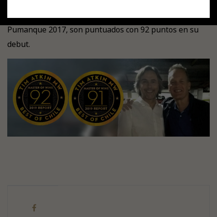
En “Chile Special Report 2019” de Tim Atkin, DAGAZ
Tierras de Pumanque 2016 y Dagaz Tierras de
Pumanque 2017, son puntuados con 92 puntos en su
debut.