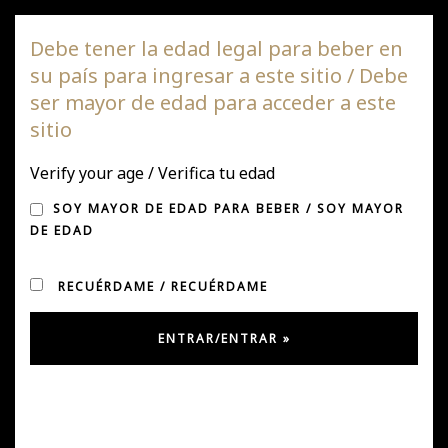
Viña DAGAZ
Debe tener la edad legal para beber en
su país para ingresar a este sitio / Debe
Nave
ser mayor de edad para acceder a este
de
sitio
pala
CHILE SPECIAL REPORT
Verify your age / Verifica tu edad
2019
SOY MAYOR DE EDAD PARA BEBER / SOY MAYOR
DE EDAD
RECUÉRDAME / RECUÉRDAME
Publicado en Mayo 2, 2019
por
jose y
en
destacada
,
Noticias