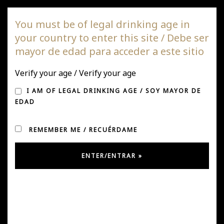
DAGAZ Wines
You must be of legal drinking age in
your country to enter this site / Debe ser
Togg
mayor de edad para acceder a este sitio
navi
Verify your age / Verify your age
POINTS OF SALE
I AM OF LEGAL DRINKING AGE / SOY MAYOR DE
EDAD
REMEMBER ME / RECUÉRDAME
International
Brazil:
-Holy Spirit
-St. Catarina.