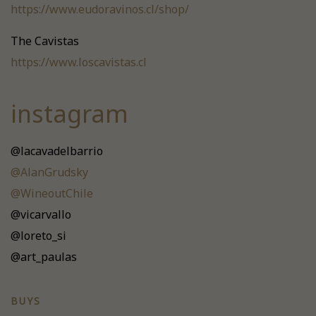
https://www.eudoravinos.cl/shop/
The Cavistas
https://www.loscavistas.cl
instagram
@lacavadelbarrio
@AlanGrudsky
@WineoutChile
@vicarvallo
@loreto_si
@art_paulas
BUYS