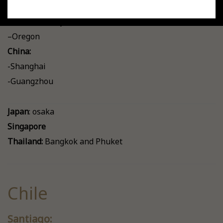
USA:
–New York City, New York
–Oregon
China:
-Shanghai
-Guangzhou
Japan
: osaka
Singapore
Thailand:
Bangkok and Phuket
Chile
Santiago: