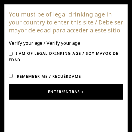
DAGAZ Wines
You must be of legal drinking age in
your country to enter this site / Debe ser
Togg
mayor de edad para acceder a este sitio
navi
NEWS AND PRESS
Verify your age / Verify your age
I AM OF LEGAL DRINKING AGE / SOY MAYOR DE
ITATINO 2024 ES RECONOCIDO COMO
EDAD
EL MEJOR CINSAULT DE LA GUÍA
ALISTAIR COOPER MW
REMEMBER ME / RECUÉRDAME
Un nuevo reconocimiento internacional recibió Viña
Dagaz. Su
Itatino 2024
fue distinguido como
Mejor
Cinsault
en la edición 2026 de la
Alistair Cooper MW by
Catad’Or Wine Guide
, además de alcanzar una
destacada calificación de
95 points
.