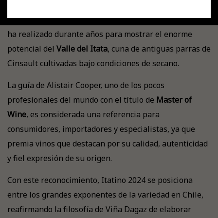
La distinción confirma el excelente momento que vive
esta cepa patrimonial en Chile y el trabajo que Dagaz
ha realizado durante años para mostrar el enorme
potencial del
Valle del Itata
, cuna de antiguas parras de
Cinsault cultivadas bajo condiciones de secano.
La guía de Alistair Cooper, uno de los pocos
profesionales del mundo con el título de
Master of
Wine
, es considerada una referencia para
consumidores, importadores y especialistas, ya que
premia vinos que destacan por su calidad, autenticidad
y fiel expresión de su origen.
Con este reconocimiento, Itatino 2024 se posiciona
entre los grandes exponentes de la variedad en Chile,
reafirmando la filosofía de Viña Dagaz de elaborar