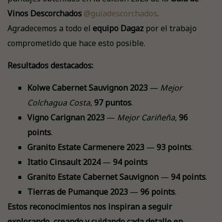
Vinos Descorchados
@guiadescorchados
.
Agradecemos a todo el
equipo Dagaz
por el trabajo
comprometido que hace esto posible.
Resultados destacados:
Kolwe Cabernet Sauvignon 2023
—
Mejor
Colchagua Costa
,
97 puntos
.
Vigno Carignan 2023
—
Mejor Cariñeña
,
96
points
.
Granito Estate Carmenere 2023
—
93 points
.
Itatio Cinsault 2024
—
94 points
Granito Estate Cabernet Sauvignon
—
94 points
.
Tierras de Pumanque 2023
—
96 points
.
Estos reconocimientos nos inspiran a seguir
explorando, creando y cuidando cada detalle en