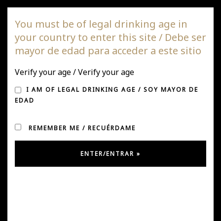
DAGAZ Wines
You must be of legal drinking age in
your country to enter this site / Debe ser
Togg
mayor de edad para acceder a este sitio
navi
Verify your age / Verify your age
VIÑA DAGAZ CON SUS
I AM OF LEGAL DRINKING AGE / SOY MAYOR DE
CLIENTES EN HONG
EDAD
KONG
REMEMBER ME / RECUÉRDAME
Posted on June 28, 2024
by
Ursula González
in
News