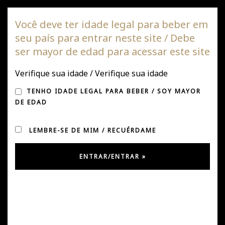
Vinha DAGAZ
Você deve ter idade legal para beber em
seu país para entrar neste site / Debe
Alte
ser mayor de edad para acessar este site
de
nave
Verifique sua idade / Verifique sua idade
CRESCENDO NA CHINA
TENHO IDADE LEGAL PARA BEBER / SOY MAYOR
DE EDAD
LEMBRE-SE DE MIM / RECUÉRDAME
Postado em novembro 8, 2020
por
Úrsula González
em
Notícias
Continuamos a crescer com as nossas exportações para
a China, apesar da pandemia.