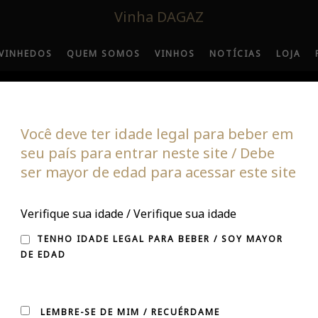
Vinha DAGAZ
VINHEDOS
QUEM SOMOS
VINHOS
NOTÍCIAS
LOJA
Você deve ter idade legal para beber em
seu país para entrar neste site / Debe
ser mayor de edad para acessar este site
O MÊS DE AGOSTO, 
Verifique sua idade / Verifique sua idade
EDO DO MÊS EM VIN
TENHO IDADE LEGAL PARA BEBER / SOY MAYOR
DE EDAD
LEMBRE-SE DE MIM / RECUÉRDAME