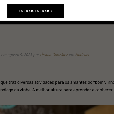
 em agosto 9, 2023
por
Úrsula González
em
Notícias
 que traz diversas atividades para os amantes do “bom vinh
enólogo da vinha. A melhor altura para aprender e conhecer