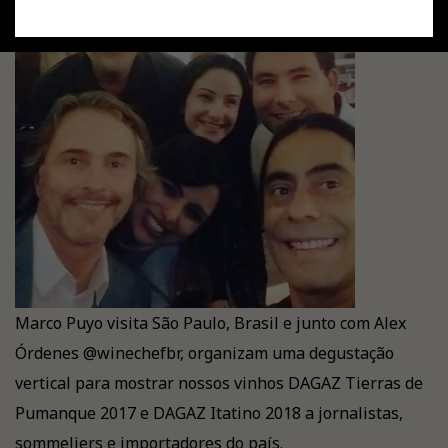
Marco Puyo visita São Paulo, Brasil e junto com Alex
Órdenes @winechefbr, organizam uma degustação
vertical para mostrar nossos vinhos DAGAZ Tierras de
Pumanque 2017 e DAGAZ Itatino 2018 a jornalistas,
sommeliers e importadores do país.