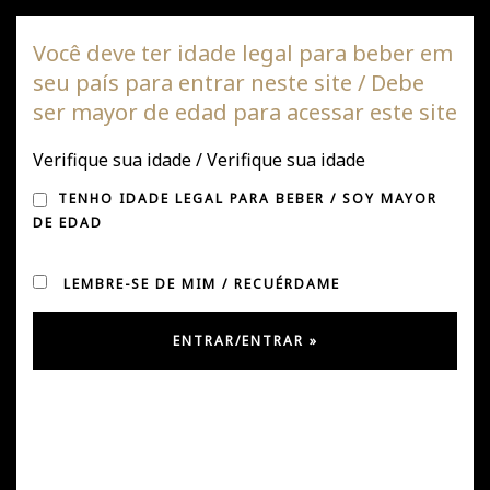
Vinha DAGAZ
Você deve ter idade legal para beber em
seu país para entrar neste site / Debe
Alte
ser mayor de edad para acessar este site
de
nave
Verifique sua idade / Verifique sua idade
MARCO PUYO EM SÃO
TENHO IDADE LEGAL PARA BEBER / SOY MAYOR
PAULO
DE EDAD
LEMBRE-SE DE MIM / RECUÉRDAME
Postado em abril 8, 2019
por
Úrsula González
em
Notícias