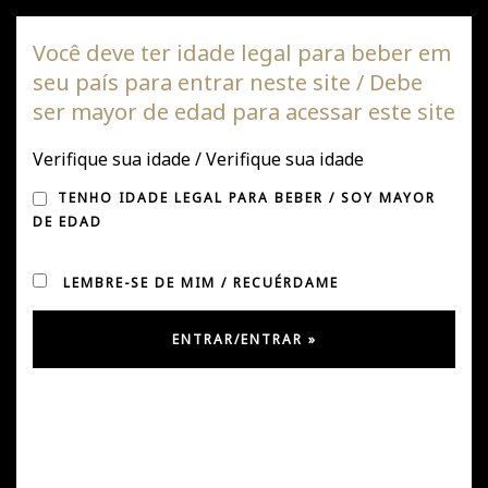
Vinha DAGAZ
Você deve ter idade legal para beber em
seu país para entrar neste site / Debe
Alte
ser mayor de edad para acessar este site
de
nave
Verifique sua idade / Verifique sua idade
“ACHO QUE DEPOIS É O
TENHO IDADE LEGAL PARA BEBER / SOY MAYOR
TINTO”, PROGRAMA DA
DE EDAD
RÁDIO PORTALES
LEMBRE-SE DE MIM / RECUÉRDAME
Postado em janeiro 18, 2020
por
Úrsula González
em
Notícias