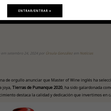
 em setembro 24, 2024
por
Úrsula González
em
Notícias
na de orgullo anunciar que Master of Wine inglés ha selecci
a joya,
Tierras de Pumanque 2020
, ha sido galardonada com
imiento destaca la calidad y dedicación que invertimos en c