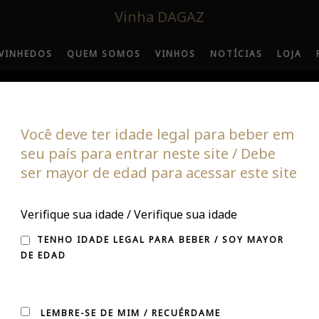
Vinha DAGAZ
VINHEDOS
QUEM SOMOS
VINHOS
NOTÍCIAS
LOJA
Você deve ter idade legal para beber em
seu país para entrar neste site / Debe
ser mayor de edad para acessar este site
 PUMANQUE, MEJOR
Verifique sua idade / Verifique sua idade
TINTO
TENHO IDADE LEGAL PARA BEBER / SOY MAYOR
DE EDAD
LEMBRE-SE DE MIM / RECUÉRDAME