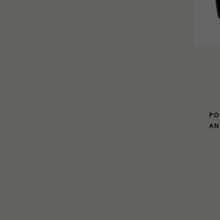
PO
AN