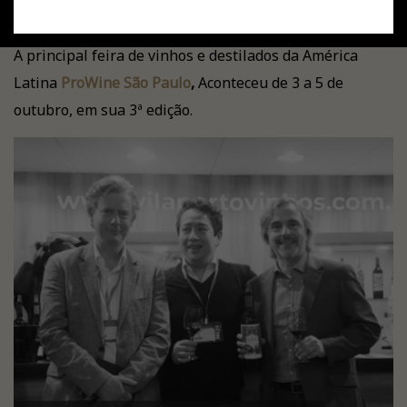
A principal feira de vinhos e destilados da América
Latina
ProWine São Paulo
,
Aconteceu de 3 a 5 de
outubro, em sua 3ª edição.