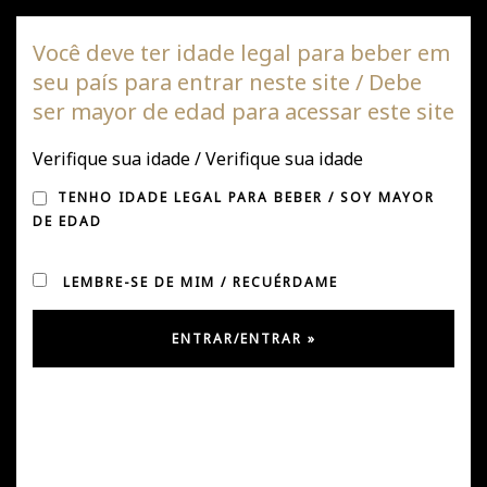
Vinha DAGAZ
Você deve ter idade legal para beber em
seu país para entrar neste site / Debe
Alte
ser mayor de edad para acessar este site
de
nave
Verifique sua idade / Verifique sua idade
VIÑA DAGAZ MARCOU
TENHO IDADE LEGAL PARA BEBER / SOY MAYOR
PRESENÇA NA PROWINE
DE EDAD
SÃO PAULO
LEMBRE-SE DE MIM / RECUÉRDAME
Postado em outubro 23, 2023
por
Úrsula González
em
Notícias