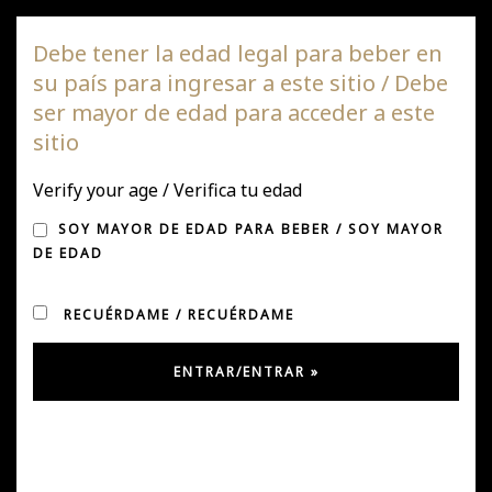
Viña DAGAZ
Debe tener la edad legal para beber en
su país para ingresar a este sitio / Debe
Nave
ser mayor de edad para acceder a este
de
sitio
pala
“VINO REVELACIÓN”
Verify your age / Verifica tu edad
SOY MAYOR DE EDAD PARA BEBER / SOY MAYOR
DE EDAD
RECUÉRDAME / RECUÉRDAME
Publicado en Mayo 2, 2019
por
jose y
en
destacada
,
Noticias