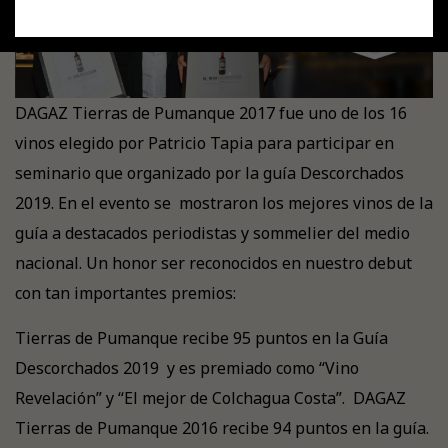
DAGAZ Tierras de Pumanque 2017 fue uno de los 16
vinos elegido por Patricio Tapia para participar en
seminario que organizado por la guía Descorchados
2019. En el evento se mostraron los mejores vinos de la
guía a destacados periodistas y sommelier del medio
nacional. Un honor ser reconocidos en nuestro debut
con tan importantes premios:
Tierras de Pumanque recibe 95 puntos en la Guía
Descorchados 2019 y es premiado como “Vino
Revelación” y “El mejor de Colchagua Costa”. DAGAZ
Tierras de Pumanque 2016 recibe 94 puntos en la guía.