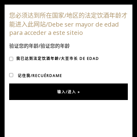
达嘎斯葡萄园
您必须达到所在国家/地区的法定饮酒年龄才
能进入此网站/Debe ser mayor de edad
切
para acceder a este siteio
换
导
验证您的年龄/验证您的年龄
月度归档：
2023年12月
航
我已达到法定饮酒年龄/大豆市长 DE EDAD
记住我/RECUÉRDAME
Dagaz 第 16 版在 Descorchados 中获奖
超过80个葡萄园参赛，并颁发了最佳葡萄酒奖
开瓶指南，
今年举办于
文华东方酒店。
我们很高兴与大家分享获奖
者：Tierras de Pumanque（96 分）、Granito
Estate（94 分）和 Kolwe Vineyard（94 分）。