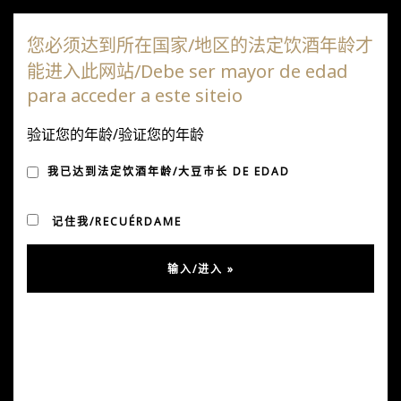
达嘎斯葡萄园
您必须达到所在国家/地区的法定饮酒年龄才
能进入此网站/Debe ser mayor de edad
切
para acceder a este siteio
换
导
验证您的年龄/验证您的年龄
月度归档：
2025年3月
航
我已达到法定饮酒年龄/大豆市长 DE EDAD
记住我/RECUÉRDAME
Una experiencia inolvidable con
Cóndor Wines
En una reciente visita, tuvimos el privilegio de recibir
en Viña Daza, a nuestro importador de Reino Unido,
Cóndor Wines
, y a varios de sus principales clientes de
toda Inglaterra. La jornada fue una celebración de