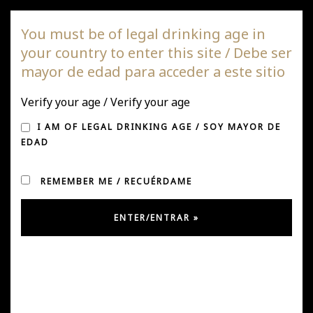
DAGAZ Wines
You must be of legal drinking age in
your country to enter this site / Debe ser
Togg
mayor de edad para acceder a este sitio
navi
Verify your age / Verify your age
MONTH:
MARCH 2025
I AM OF LEGAL DRINKING AGE / SOY MAYOR DE
EDAD
REMEMBER ME / RECUÉRDAME
Una experiencia inolvidable con
Cóndor Wines
En una reciente visita, tuvimos el privilegio de recibir
en Viña Daza, a nuestro importador de Reino Unido,
Cóndor Wines
, y a varios de sus principales clientes de
toda Inglaterra. La jornada fue una celebración de
nuestros vinos, con una degustación exclusiva de todo