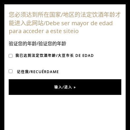
达嘎斯葡萄园
您必须达到所在国家/地区的法定饮酒年龄才
能进入此网站/Debe ser mayor de edad
切
para acceder a este siteio
换
导
验证您的年龄/验证您的年龄
蒂姆·阿特金 2021 年智利
航
我已达到法定饮酒年龄/大豆市长 DE EDAD
报告
记住我/RECUÉRDAME
发表于 4 月 9, 2021
经过
乌苏拉·冈萨雷斯
在
未分类
葡萄酒大师蒂姆·阿特金 (Tim Atkin) 对我们的 4 款葡萄酒给