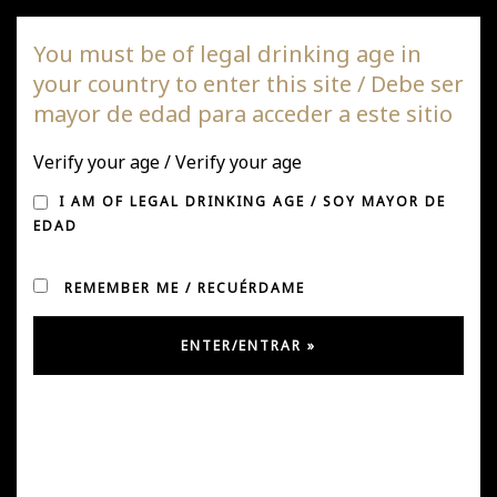
DAGAZ Wines
You must be of legal drinking age in
your country to enter this site / Debe ser
Togg
mayor de edad para acceder a este sitio
navi
Verify your age / Verify your age
TIM ATKIN CHILE
I AM OF LEGAL DRINKING AGE / SOY MAYOR DE
REPORT 2021
EDAD
REMEMBER ME / RECUÉRDAME
Posted on April 9, 2021
by
Ursula González
in
Uncategorized
Tim Atkin Master of Wine evaluated 4 of our wines