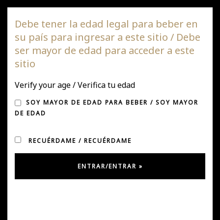
Viña DAGAZ
Debe tener la edad legal para beber en
su país para ingresar a este sitio / Debe
Nave
ser mayor de edad para acceder a este
de
sitio
pala
PRENSA
Verify your age / Verifica tu edad
SOY MAYOR DE EDAD PARA BEBER / SOY MAYOR
DE EDAD
RECUÉRDAME / RECUÉRDAME
Primera Exportación a Nueva York
Primera Exportación a Nueva York de Dagaz Itatino,
Cinsault 2019 a Crescent Imports Inc. Mayo 2020.