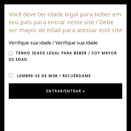
Vinha DAGAZ
Você deve ter idade legal para beber em
seu país para entrar neste site / Debe
Alte
ser mayor de edad para acessar este site
de
nave
Verifique sua idade / Verifique sua idade
IMPRENSA
TENHO IDADE LEGAL PARA BEBER / SOY MAYOR
DE EDAD
LEMBRE-SE DE MIM / RECUÉRDAME
Primeira exportação para Nova York
Primeira exportação para Nova York de Dagaz Itatino,
Cinsault 2019 para Crescent Imports Inc.