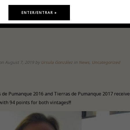
on August 7, 2019
by
Ursula González
in
News
,
Uncategorized
s de Pumanque 2016 and Tierras de Pumanque 2017 received
ith 94 points for both vintages!!!