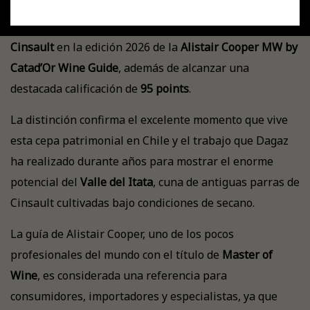
Un nuevo reconocimiento internacional recibió Viña
Dagaz. Su
Itatino 2024
fue distinguido como
Mejor
Cinsault
en la edición 2026 de la
Alistair Cooper MW by
Catad’Or Wine Guide
, además de alcanzar una
destacada calificación de
95 points
.
La distinción confirma el excelente momento que vive
esta cepa patrimonial en Chile y el trabajo que Dagaz
ha realizado durante años para mostrar el enorme
potencial del
Valle del Itata
, cuna de antiguas parras de
Cinsault cultivadas bajo condiciones de secano.
La guía de Alistair Cooper, uno de los pocos
profesionales del mundo con el título de
Master of
Wine
, es considerada una referencia para
consumidores, importadores y especialistas, ya que