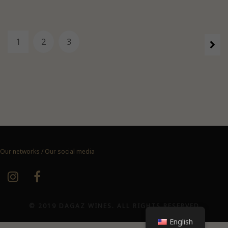
1
2
3
Our networks / Our social media
© 2019 DAGAZ WINES. ALL RIGHTS RESERVED
English