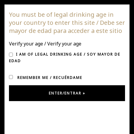
DAGAZ Wines
You must be of legal drinking age in
your country to enter this site / Debe ser
Togg
mayor de edad para acceder a este sitio
navi
Verify your age / Verify your age
UNCATEGORIZED
I AM OF LEGAL DRINKING AGE / SOY MAYOR DE
EDAD
REMEMBER ME / RECUÉRDAME
Itatino 2024 es reconocido como el
Mejor Cinsault de la guía Alistair
Cooper MW