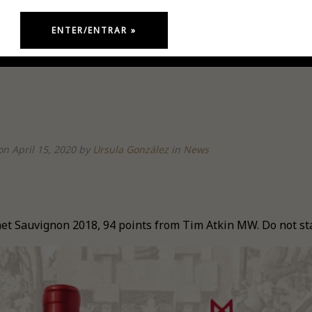
on April 15, 2020
by
Ursula González
in
News
et Sauvignon 2018, 94 points from Tim Atkin MW. Do not stan