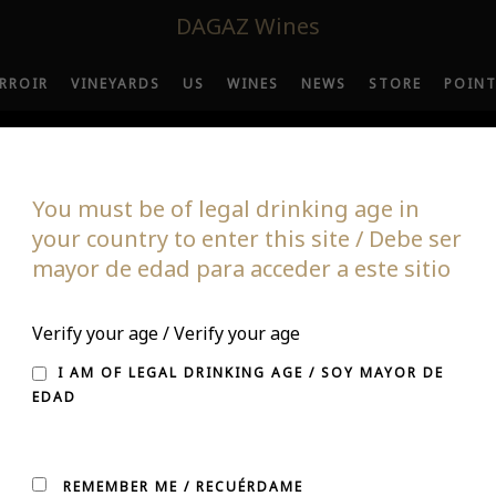
DAGAZ Wines
RROIR
VINEYARDS
US
WINES
NEWS
STORE
POINT
You must be of legal drinking age in
your country to enter this site / Debe ser
mayor de edad para acceder a este sitio
THE NEW MEMBER 
Verify your age / Verify your age
FAMILY
I AM OF LEGAL DRINKING AGE / SOY MAYOR DE
EDAD
REMEMBER ME / RECUÉRDAME