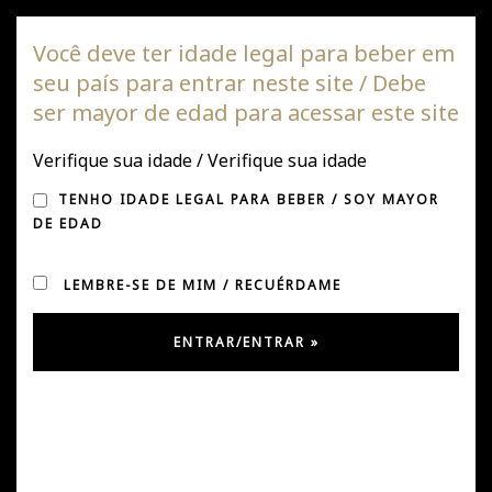
Vinha DAGAZ
Você deve ter idade legal para beber em
seu país para entrar neste site / Debe
Alte
ser mayor de edad para acessar este site
de
nave
Verifique sua idade / Verifique sua idade
APRESENTAMOS O
TENHO IDADE LEGAL PARA BEBER / SOY MAYOR
NOVO MEMBRO DA
DE EDAD
FAMÍLIA DAGAZ
LEMBRE-SE DE MIM / RECUÉRDAME
Postado em abril 15, 2020
por
Úrsula González
em
Notícias