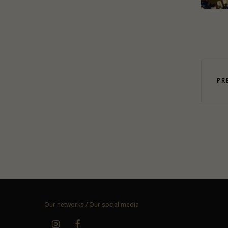
PR
Our networks / Our social media