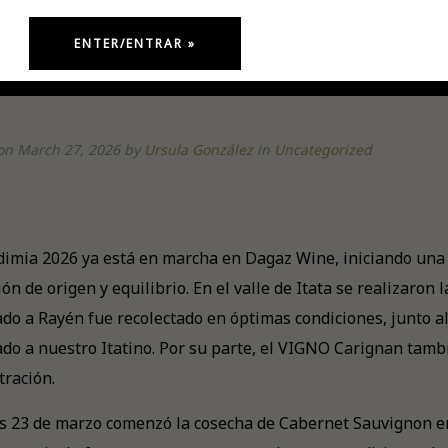
on March 27, 2026
by
Ursula González
in
Uncategorized
dimia 2026 ya está en marcha en Dagaz Wine, iniciando una
ión de origen y equilibrio. En el valle de Itata se realizaro
do a Rayén fue recolectado en óptimas condiciones, junto al 
ado a nuestro Itatino. Por su parte, el VIGNO Carignan tamb
tración.
es 23 de marzo comenzó la cosecha de Cabernet Sauvignon en