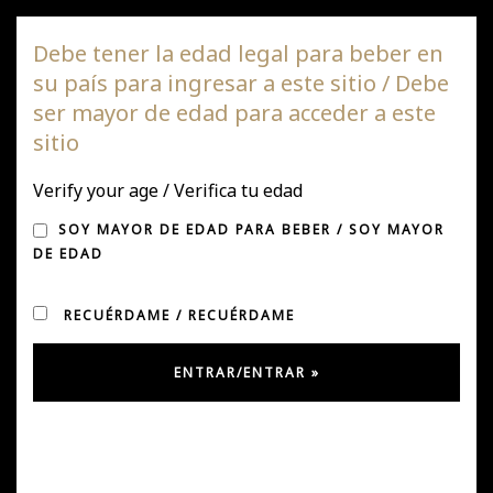
Viña DAGAZ
Debe tener la edad legal para beber en
su país para ingresar a este sitio / Debe
Nave
ser mayor de edad para acceder a este
de
sitio
pala
PRONTO DAGAZ EN
Verify your age / Verifica tu edad
LIMA!!
SOY MAYOR DE EDAD PARA BEBER / SOY MAYOR
DE EDAD
RECUÉRDAME / RECUÉRDAME
Publicado en Mayo 31, 2019
por
Ursula Gonzalez
en
Noticias