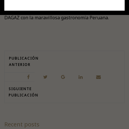
Estuvimos con destacados Sommeliers Peruanos
degustando nuestros vinos. Ya podremos maridar
DAGAZ con la maravillosa gastronomía Peruana.
PUBLICACIÓN
ANTERIOR
SIGUIENTE
PUBLICACIÓN
Recent posts