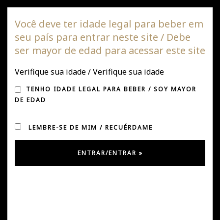
Vinha DAGAZ
Você deve ter idade legal para beber em
seu país para entrar neste site / Debe
Alte
ser mayor de edad para acessar este site
de
nave
Verifique sua idade / Verifique sua idade
AS NOVAS ESTRADAS DE
TENHO IDADE LEGAL PARA BEBER / SOY MAYOR
PUYÓ
DE EDAD
LEMBRE-SE DE MIM / RECUÉRDAME
Postado em novembro 18, 2018
por
José e
em
Imprensa