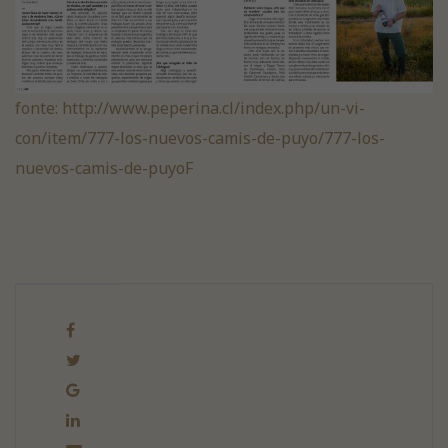
fonte: http://www.peperina.cl/index.php/un-vi-
con/item/777-los-nuevos-camis-de-puyo/777-los-
nuevos-camis-de-puyo
F