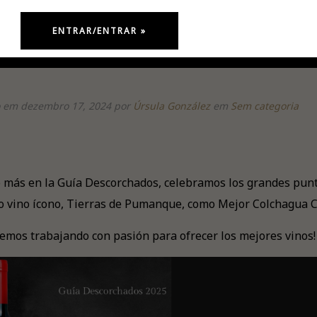
 em dezembro 17, 2024
por
Úrsula González
em
Sem categoria
 más en la Guía Descorchados, celebramos los grandes punt
o vino ícono, Tierras de Pumanque, como Mejor Colchagua C
emos trabajando con pasión para ofrecer los mejores vinos! 