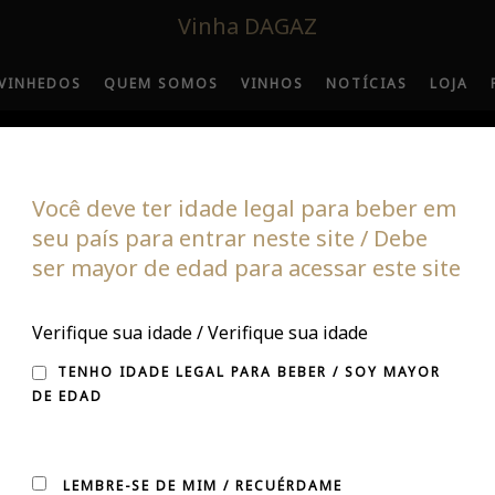
Vinha DAGAZ
VINHEDOS
QUEM SOMOS
VINHOS
NOTÍCIAS
LOJA
Você deve ter idade legal para beber em
seu país para entrar neste site / Debe
ser mayor de edad para acessar este site
 BRILLA EN GUÍA D
Verifique sua idade / Verifique sua idade
TENHO IDADE LEGAL PARA BEBER / SOY MAYOR
DE EDAD
LEMBRE-SE DE MIM / RECUÉRDAME