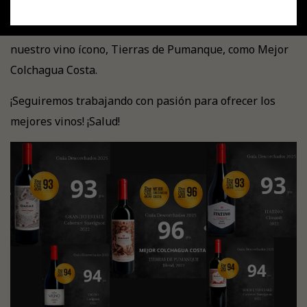
Un año más en la Guía Descorchados, celebramos los
grandes puntajes obtenidos y el reconocimiento de
nuestro vino ícono, Tierras de Pumanque, como Mejor
Colchagua Costa.
¡Seguiremos trabajando con pasión para ofrecer los
mejores vinos! ¡Salud!