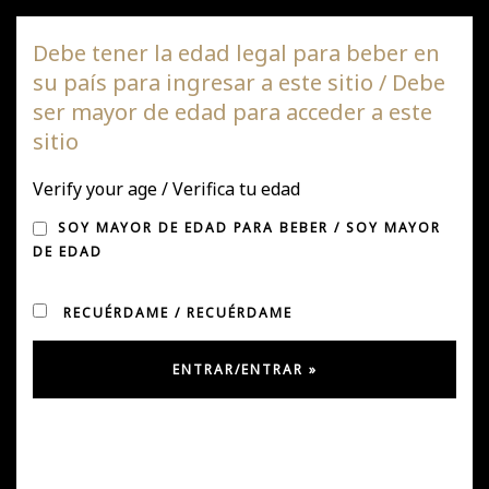
Viña DAGAZ
Debe tener la edad legal para beber en
su país para ingresar a este sitio / Debe
Nave
ser mayor de edad para acceder a este
de
sitio
pala
VIÑA DAGAZ BRILLA EN
Verify your age / Verifica tu edad
GUÍA DESCORCHADOS
SOY MAYOR DE EDAD PARA BEBER / SOY MAYOR
DE EDAD
RECUÉRDAME / RECUÉRDAME
Publicado en Diciembre 17, 2024
por
Ursula Gonzalez
en
Uncategorized