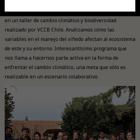
Participamos junto a otras viñas del valle de Colchagua
en un taller de cambio climático y biodiversidad
realizado por VCCB Chile. Analizamos cómo las
variables en el manejo del viñedo afectan al ecosistema
de este y su entorno. Interesantísimo programa que
nos llama a hacernos parte activa en la forma de
enfrentar el cambio climático, una meta que sólo es
realizable en un escenario colaborativo.