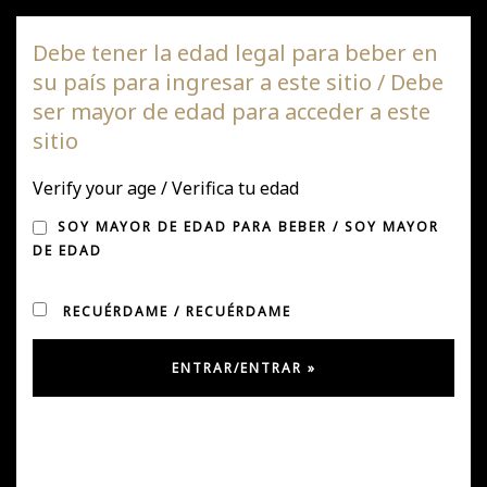
Viña DAGAZ
Debe tener la edad legal para beber en
su país para ingresar a este sitio / Debe
Nave
ser mayor de edad para acceder a este
de
sitio
pala
TRABAJANDO EN LA
Verify your age / Verifica tu edad
BIODIVERSIDAD DE LOS
SOY MAYOR DE EDAD PARA BEBER / SOY MAYOR
DE EDAD
VIÑEDOS
RECUÉRDAME / RECUÉRDAME
Publicado en Junio 26, 2019
por
Ursula Gonzalez
en
Noticias