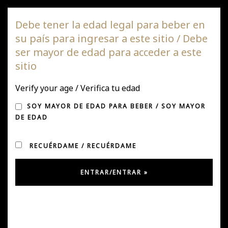
Viña DAGAZ
Debe tener la edad legal para beber en
su país para ingresar a este sitio / Debe
Nave
ser mayor de edad para acceder a este
de
sitio
pala
UNA EXPERIENCIA
Verify your age / Verifica tu edad
INOLVIDABLE CON
SOY MAYOR DE EDAD PARA BEBER / SOY MAYOR
DE EDAD
CÓNDOR WINES
RECUÉRDAME / RECUÉRDAME
Publicado en Marzo 12, 2025
por
Ursula Gonzalez
en
Uncategorized