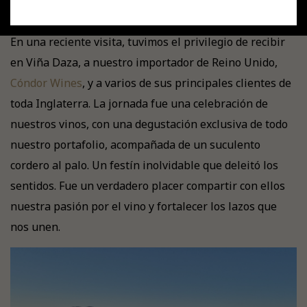
En una reciente visita, tuvimos el privilegio de recibir
en Viña Daza, a nuestro importador de Reino Unido,
Cóndor Wines
, y a varios de sus principales clientes de
toda Inglaterra. La jornada fue una celebración de
nuestros vinos, con una degustación exclusiva de todo
nuestro portafolio, acompañada de un suculento
cordero al palo. Un festín inolvidable que deleitó los
sentidos. Fue un verdadero placer compartir con ellos
nuestra pasión por el vino y fortalecer los lazos que
nos unen.