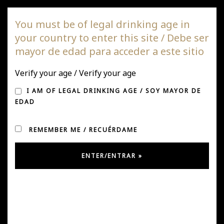
DAGAZ Wines
You must be of legal drinking age in
your country to enter this site / Debe ser
Togg
mayor de edad para acceder a este sitio
navi
Verify your age / Verify your age
UNA EXPERIENCIA
I AM OF LEGAL DRINKING AGE / SOY MAYOR DE
INOLVIDABLE CON
EDAD
CÓNDOR WINES
REMEMBER ME / RECUÉRDAME
Posted on March 12, 2025
by
Ursula González
in
Uncategorized