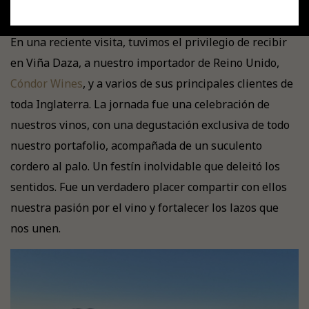
En una reciente visita, tuvimos el privilegio de recibir
en Viña Daza, a nuestro importador de Reino Unido,
Cóndor Wines
, y a varios de sus principales clientes de
toda Inglaterra. La jornada fue una celebración de
nuestros vinos, con una degustación exclusiva de todo
nuestro portafolio, acompañada de un suculento
cordero al palo. Un festín inolvidable que deleitó los
sentidos. Fue un verdadero placer compartir con ellos
nuestra pasión por el vino y fortalecer los lazos que
nos unen.