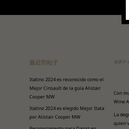
最近的帖子
发表于 4 
Itatino 2024 es reconocido como el
Mejor Cinsault de la guía Alistair
Con mu
Cooper MW
Wine A
Itatino 2024 es elegido Mejor Itata
La degu
por Alistair Cooper MW
quien v
Reconocimiento para Dagaz en