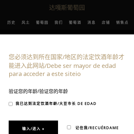
达嘎斯葡萄园
历史
风土
葡萄园
我们
葡萄酒
消息
店铺
销售点
您必须达到所在国家/地区的法定饮酒年龄才
能进入此网站/Debe ser mayor de edad
para acceder a este siteio
ESTACADA EN EL RE
验证您的年龄/验证您的年龄
WINE ADVOCATE
我已达到法定饮酒年龄/大豆市长 DE EDAD
记住我/RECUÉRDAME