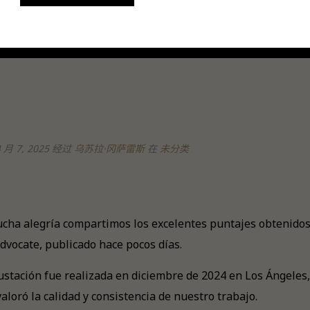
月 7, 2025
经过
乌苏拉·冈萨雷斯
在
未分类
cha alegría compartimos los excelentes puntajes obtenidos 
dvocate, publicado hace pocos días.
stación fue realizada en diciembre de 2024 en Los Ángeles, 
aloró la calidad y consistencia de nuestro trabajo.