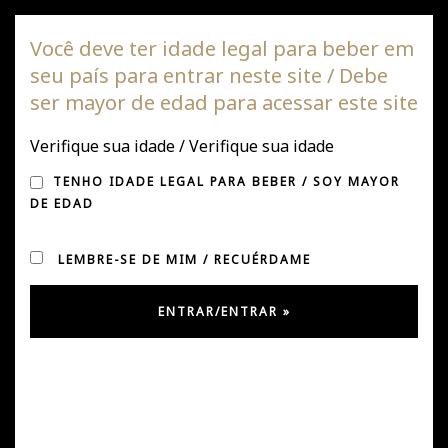
Vinha DAGAZ
Você deve ter idade legal para beber em
seu país para entrar neste site / Debe
Alte
ser mayor de edad para acessar este site
de
nave
Verifique sua idade / Verifique sua idade
VIÑA DAGAZ DESTACADA
TENHO IDADE LEGAL PARA BEBER / SOY MAYOR
EN EL REPORTE 2025 DE
DE EDAD
WINE ADVOCATE
LEMBRE-SE DE MIM / RECUÉRDAME
Postado em abril 7, 2025
por
Úrsula González
em
Sem
categoria