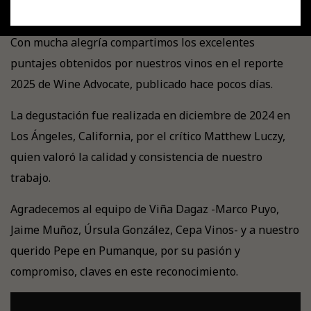
Con mucha alegría compartimos los excelentes
puntajes obtenidos por nuestros vinos en el reporte
2025 de Wine Advocate, publicado hace pocos días.
La degustación fue realizada en diciembre de 2024 en
Los Ángeles, California, por el crítico Matthew Luczy,
quien valoró la calidad y consistencia de nuestro
trabajo.
Agradecemos al equipo de Viña Dagaz -Marco Puyo,
Jaime Muñoz, Úrsula González, Cepa Vinos- y a nuestro
querido Pepe en Pumanque, por su pasión y
compromiso, claves en este reconocimiento.