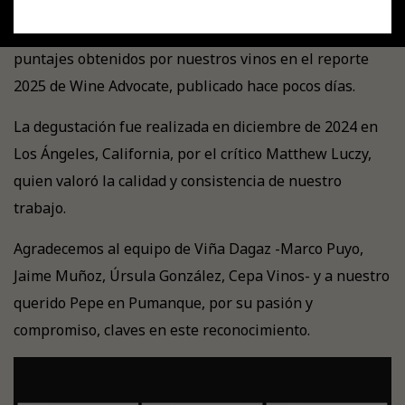
Con mucha alegría compartimos los excelentes
puntajes obtenidos por nuestros vinos en el reporte
2025 de Wine Advocate, publicado hace pocos días.
La degustación fue realizada en diciembre de 2024 en
Los Ángeles, California, por el crítico Matthew Luczy,
quien valoró la calidad y consistencia de nuestro
trabajo.
Agradecemos al equipo de Viña Dagaz -Marco Puyo,
Jaime Muñoz, Úrsula González, Cepa Vinos- y a nuestro
querido Pepe en Pumanque, por su pasión y
compromiso, claves en este reconocimiento.