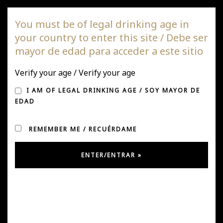
DAGAZ Wines
You must be of legal drinking age in
your country to enter this site / Debe ser
Togg
mayor de edad para acceder a este sitio
navi
Verify your age / Verify your age
VIÑA DAGAZ DESTACADA
I AM OF LEGAL DRINKING AGE / SOY MAYOR DE
EN EL REPORTE 2025 DE
EDAD
WINE ADVOCATE
REMEMBER ME / RECUÉRDAME
Posted on April 7, 2025
by
Ursula González
in
Uncategorized