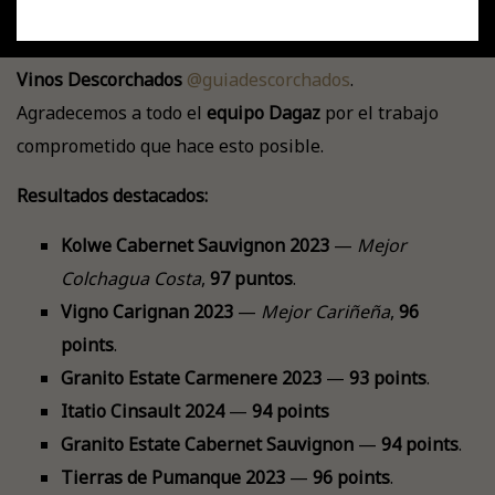
Estamos muy orgullosos de compartir con ustedes los
puntajes obtenidos en la edición 2026 de la
Guía de
Vinos Descorchados
@guiadescorchados
.
Agradecemos a todo el
equipo Dagaz
por el trabajo
comprometido que hace esto posible.
Resultados destacados:
Kolwe Cabernet Sauvignon 2023
—
Mejor
Colchagua Costa
,
97 puntos
.
Vigno Carignan 2023
—
Mejor Cariñeña
,
96
points
.
Granito Estate Carmenere 2023
—
93 points
.
Itatio Cinsault 2024
—
94 points
Granito Estate Cabernet Sauvignon
—
94 points
.
Tierras de Pumanque 2023
—
96 points
.