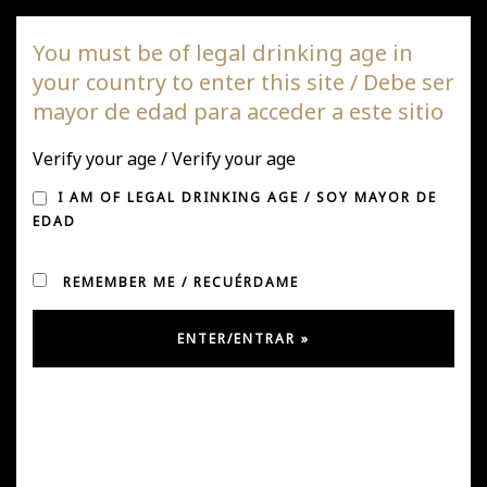
DAGAZ Wines
You must be of legal drinking age in
your country to enter this site / Debe ser
Togg
mayor de edad para acceder a este sitio
navi
Verify your age / Verify your age
DAGAZ EN
I AM OF LEGAL DRINKING AGE / SOY MAYOR DE
DESCORCHADOS 2026
EDAD
REMEMBER ME / RECUÉRDAME
Posted on November 26, 2025
by
Ursula González
in
Uncategorized