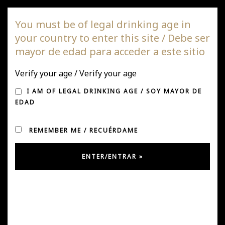
DAGAZ Wines
You must be of legal drinking age in
your country to enter this site / Debe ser
Togg
mayor de edad para acceder a este sitio
navi
Verify your age / Verify your age
¡DAGAZ ENTRE LOS 100
I AM OF LEGAL DRINKING AGE / SOY MAYOR DE
MEJORES VINOS
EDAD
CHILENOS SEGÚN JAMES
REMEMBER ME / RECUÉRDAME
SUCKLING!
Posted on October 1, 2025
by
Ursula González
in