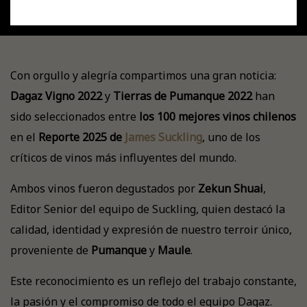
Uncategorized
Con orgullo y alegría compartimos una gran noticia:
Dagaz Vigno 2022
y
Tierras de Pumanque 2022
han
sido seleccionados entre
los 100 mejores vinos chilenos
en el
Reporte 2025 de
James Suckling
, uno de los
críticos de vinos más influyentes del mundo.
Ambos vinos fueron degustados por
Zekun Shuai
,
Editor Senior del equipo de Suckling, quien destacó la
calidad, identidad y expresión de nuestro terroir único,
proveniente de
Pumanque
y
Maule
.
Este reconocimiento es un reflejo del trabajo constante,
la pasión y el compromiso de todo el equipo Dagaz.