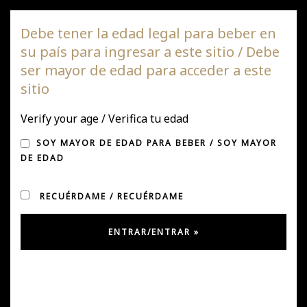
Viña DAGAZ
Debe tener la edad legal para beber en
su país para ingresar a este sitio / Debe
Nave
ser mayor de edad para acceder a este
de
sitio
NOTICIAS Y PRENSA
pala
Verify your age / Verifica tu edad
DEGUSTANDO NUESTROS VINOS CON
TIM ATKIN MW
SOY MAYOR DE EDAD PARA BEBER / SOY MAYOR
DE EDAD
Excelente degustación con Tim Atkin MW. Tuvimos una
RECUÉRDAME / RECUÉRDAME
cata vertical con los ensayos de DAGAZ, donde pudo
conocer el proyecto de nuestra Viña, además de las
nuevas cosechas de Itatino 2019, Tierras de Pumanque
2018 y una sorpresa…. Cabernet Sauvignon 2018!!!